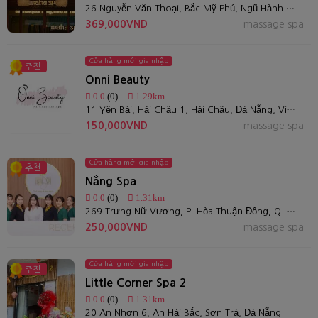
26 Nguyễn Văn Thoại, Bắc Mỹ Phú, Ngũ Hành Sơn, Đà Nẵng 550000
369,000VND
massage spa
Cửa hàng mới gia nhập
추천
Onni Beauty
0.0
(0)
1.29km
11 Yên Bái, Hải Châu 1, Hải Châu, Đà Nẵng, Việt Nam
150,000VND
massage spa
Cửa hàng mới gia nhập
추천
Nắng Spa
0.0
(0)
1.31km
269 Trưng Nữ Vương, P. Hòa Thuận Đông, Q. Hải Châu, Đà Nẵng
250,000VND
massage spa
Cửa hàng mới gia nhập
추천
Little Corner Spa 2
0.0
(0)
1.31km
20 An Nhơn 6, An Hải Bắc, Sơn Trà, Đà Nẵng