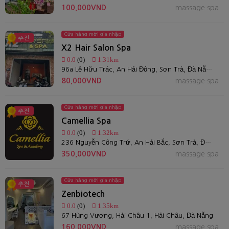
100,000VND
massage spa
Cửa hàng mới gia nhập
추천
X2 Hair Salon Spa
0.0
(0)
1.31km
96a Lê Hữu Trác, An Hải Đông, Sơn Trà, Đà Nẵng
80,000VND
massage spa
Cửa hàng mới gia nhập
추천
Camellia Spa
0.0
(0)
1.32km
236 Nguyễn Công Trứ, An Hải Bắc, Sơn Trà, Đà Nẵng
350,000VND
massage spa
Cửa hàng mới gia nhập
추천
Zenbiotech
0.0
(0)
1.35km
67 Hùng Vương, Hải Châu 1, Hải Châu, Đà Nẵng
160,000VND
massage spa