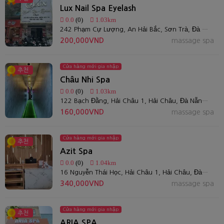
Lux Nail Spa Eyelash
0.0
(0)
1.03km
242 Phạm Cự Lượng, An Hải Bắc, Sơn Trà, Đà Nẵng
200,000VND
massage spa
Cửa hàng mới gia nhập
추천
Châu Nhi Spa
0.0
(0)
1.03km
122 Bạch Đằng, Hải Châu 1, Hải Châu, Đà Nẵng 550000, Việt Nam
160,000VND
massage spa
Cửa hàng mới gia nhập
추천
Azit Spa
0.0
(0)
1.04km
16 Nguyễn Thái Học, Hải Châu 1, Hải Châu, Đà Nẵng, Việt Nam
340,000VND
massage spa
Cửa hàng mới gia nhập
추천
ARIA SPA