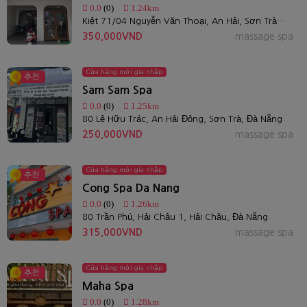
0.0
(0)
1.24km
Kiệt 71/04 Nguyễn Văn Thoại, An Hải, Sơn Trà, Đà Nẵng
350,000VND
massage spa
Cửa hàng mới gia nhập
추천
Sam Sam Spa
0.0
(0)
1.25km
80 Lê Hữu Trác, An Hải Đông, Sơn Trà, Đà Nẵng
250,000VND
massage spa
Cửa hàng mới gia nhập
추천
Cong Spa Da Nang
0.0
(0)
1.26km
80 Trần Phú, Hải Châu 1, Hải Châu, Đà Nẵng
315,000VND
massage spa
Cửa hàng mới gia nhập
추천
Maha Spa
0.0
(0)
1.28km