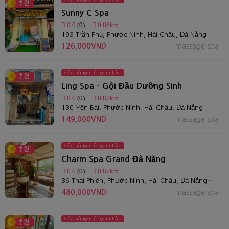
추천
Sunny C Spa
0.0
(0)
0.86km
193 Trần Phú, Phước Ninh, Hải Châu, Đà Nẵng
126,000VND
massage spa
Cửa hàng mới gia nhập
추천
Ling Spa - Gội Đầu Dưỡng Sinh
0.0
(0)
0.87km
130 Yên Bái, Phước Ninh, Hải Châu, Đà Nẵng
149,000VND
massage spa
Cửa hàng mới gia nhập
추천
Charm Spa Grand Đà Nẵng
0.0
(0)
0.87km
36 Thái Phiên, Phước Ninh, Hải Châu, Đà Nẵng 550000, Việt Nam
480,000VND
massage spa
Cửa hàng mới gia nhập
추천