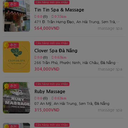
Cửa hàng mới gia nhập
추천
Tin Tin Spa & Massage
0.0
(0)
0.55km
471 Đ. Trần Hưng Đạo, An Hải Trung, Sơn Trà, Đà Nẵng, Việt Nam
564,000VND
massage spa
Cửa hàng mới gia nhập
추천
Clover Spa Đà Nẵng
0.0
(0)
0.63km
266 Trần Phú, Phước Ninh, Hải Châu, Đà Nẵng, Việt Nam
304,000VND
massage spa
Cửa hàng mới gia nhập
추천
Ruby Massage
0.0
(0)
0.63km
07 An Mỹ, An Hải Trung, Sơn Trà, Đà Nẵng
315,000VND
massage spa
Cửa hàng mới gia nhập
추천