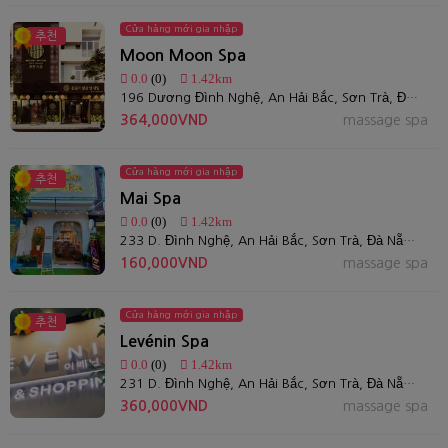
Cửa hàng mới gia nhập
추천
Moon Moon Spa
0.0
(0)
1.42km
196 Dương Đình Nghệ, An Hải Bắc, Sơn Trà, Đà Nẵng
364,000VND
massage spa
Cửa hàng mới gia nhập
추천
Mai Spa
0.0
(0)
1.42km
233 D. Đình Nghệ, An Hải Bắc, Sơn Trà, Đà Nẵng
160,000VND
massage spa
Cửa hàng mới gia nhập
추천
Levénin Spa
0.0
(0)
1.42km
231 D. Đình Nghệ, An Hải Bắc, Sơn Trà, Đà Nẵng
360,000VND
massage spa