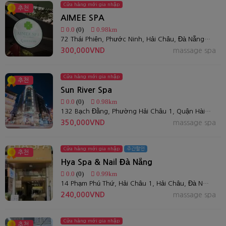
Cửa hàng mới gia nhập
추천
AIMEE SPA
0.0
(0)
0.98km
72 Thái Phiên, Phước Ninh, Hải Châu, Đà Nẵng 550000, Việt Nam
300,000VND
massage spa
Cửa hàng mới gia nhập
추천
Sun River Spa
0.0
(0)
0.98km
132 Bạch Đằng, Phường Hải Châu 1, Quận Hài Châu, Đà Nẵng
350,000VND
massage spa
Cửa hàng mới gia nhập
주간할인
추천
Hya Spa & Nail Đà Nẵng
0.0
(0)
0.99km
14 Phạm Phú Thứ, Hải Châu 1, Hải Châu, Đà Nẵng
240,000VND
massage spa
Cửa hàng mới gia nhập
추천