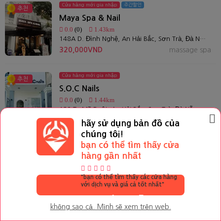
Cửa hàng mới gia nhập
주간할인
추천
Maya Spa & Nail
0.0
(0)
1.43km
148A D. Đình Nghệ, An Hải Bắc, Sơn Trà, Đà Nẵng 550000
320,000VND
massage spa
Cửa hàng mới gia nhập
추천
S.O.C Nails
0.0
(0)
1.44km
139 Tạ Mỹ Duật, An Hải Bắc, Sơn Trà, Đà Nẵng, Việt Nam
100,000VND
làm móng/Estatic
hãy sử dụng bản đồ của
chúng tôi!
bạn có thể tìm thấy cửa
Cửa hàng mới gia nhập
추천
Xem bản đồ của các
hàng gần nhất
Herbal Spa
shop xung quanh
0.0
(0)
1.44km
"bạn có thể tìm thấy các cửa hàng
201 D. Đình Nghệ, An Hải Bắc, Sơn Trà, Đà Nẵng, Việt Nam
với dịch vụ và giá cả tốt nhất"
650,000VND
massage spa
Xem trên app
không sao cả. Mình sẽ xem trên web.
Xung quanh tôi
tìm kiếm
Tin nhắn
Tài khoản của tôi
Cửa hàng mới gia nhập
추천