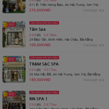
0.0
(0)
0.74km
411 Đ. Trần Hưng Đạo, An Hải Trung, Sơn Trà, Đà Nẵng
270,000VND
massage spa
Cửa hàng mới gia nhập
추천
Tấm Spa
0.0
(0)
0.74km
29 Đào Tấn, Bình Hiên, Hải Châu, Đà Nẵng
100,000VND
massage spa
Cửa hàng mới gia nhập
추천
TRẠM SẠC SPA
0.0
(0)
0.77km
26 Mai Hắc Đế, An Hải Trung, Sơn Trà, Đà Nẵng
189,000VND
massage spa
Cửa hàng mới gia nhập
추천
RIN SPA 1
0.0
(0)
0.77km