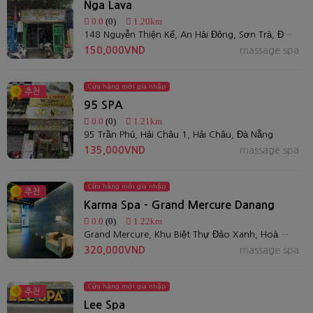
Nga Lava
0.0
(0)
1.20km
148 Nguyễn Thiện Kế, An Hải Đông, Sơn Trà, Đà Nẵng, Da Nang, Vietnam
150,000VND
massage spa
Cửa hàng mới gia nhập
추천
95 SPA
0.0
(0)
1.21km
95 Trần Phú, Hải Châu 1, Hải Châu, Đà Nẵng
135,000VND
massage spa
Cửa hàng mới gia nhập
추천
Karma Spa - Grand Mercure Danang
0.0
(0)
1.22km
Grand Mercure, Khu Biệt Thự Đảo Xanh, Hoà Cường Bắc, Hải Châu, Đà Nẵng, Việt Nam
320,000VND
massage spa
Cửa hàng mới gia nhập
추천
Lee Spa