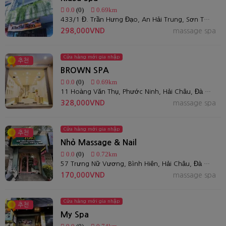
0.0
(0)
0.69km
433/1 Đ. Trần Hưng Đạo, An Hải Trung, Sơn Trà, Đà Nẵng 550000, Việt Nam
298,000VND
massage spa
Cửa hàng mới gia nhập
추천
BROWN SPA
0.0
(0)
0.69km
11 Hoàng Văn Thụ, Phước Ninh, Hải Châu, Đà Nẵng, Việt Nam
328,000VND
massage spa
Cửa hàng mới gia nhập
추천
Nhỏ Massage & Nail
0.0
(0)
0.72km
57 Trưng Nữ Vương, Bình Hiên, Hải Châu, Đà Nẵng
170,000VND
massage spa
Cửa hàng mới gia nhập
추천
My Spa