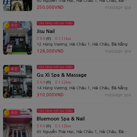
40 Nguyễn Thái Học, Hải Châu 1, Hải Châu, Đà Nẵng
250,000VND
massage spa
Cửa hàng mới gia nhập
추천
Jisu Nail
0.0
(0)
1.11km
12 Hùng Vương, Hải Châu 1, Hải Châu, Đà Nẵng
128,000VND
massage spa
Cửa hàng mới gia nhập
추천
Gu Xì Spa & Massage
0.0
(0)
1.12km
14 Hùng Vương, Hải Châu 1, Hải Châu, Đà Nẵng
310,000VND
massage spa
Cửa hàng mới gia nhập
추천
Bluemoon Spa & Nail
0.0
(0)
1.12km
65 Nguyễn Thái Học, Hải Châu 1, Hải Châu, Đà Nẵng 550000, Việt Nam