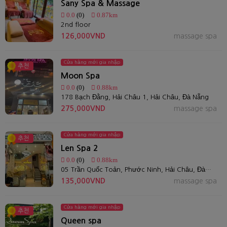
Sany Spa & Massage
0.0
(0)
0.87km
2nd floor
126,000VND
massage spa
Cửa hàng mới gia nhập
추천
Moon Spa
0.0
(0)
0.88km
178 Bạch Đằng, Hải Châu 1, Hải Châu, Đà Nẵng
275,000VND
massage spa
Cửa hàng mới gia nhập
추천
Len Spa 2
0.0
(0)
0.88km
05 Trần Quốc Toản, Phước Ninh, Hải Châu, Đà Nẵng
135,000VND
massage spa
Cửa hàng mới gia nhập
추천
Queen spa