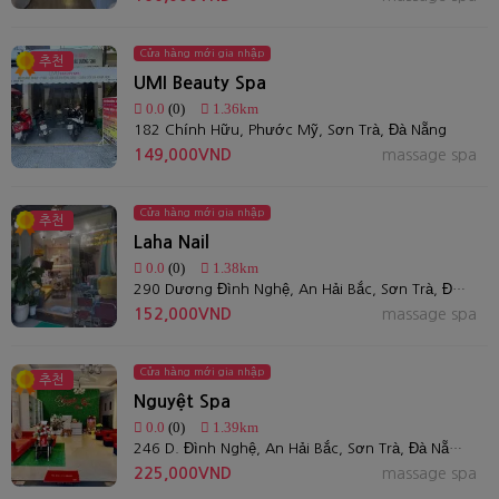
Cửa hàng mới gia nhập
추천
UMI Beauty Spa
0.0
(0)
1.36km
182 Chính Hữu, Phước Mỹ, Sơn Trà, Đà Nẵng
149,000VND
massage spa
Cửa hàng mới gia nhập
추천
Laha Nail
0.0
(0)
1.38km
290 Dương Đình Nghệ, An Hải Bắc, Sơn Trà, Đà Nẵng
152,000VND
massage spa
Cửa hàng mới gia nhập
추천
Nguyệt Spa
0.0
(0)
1.39km
246 D. Đình Nghệ, An Hải Bắc, Sơn Trà, Đà Nẵng
225,000VND
massage spa