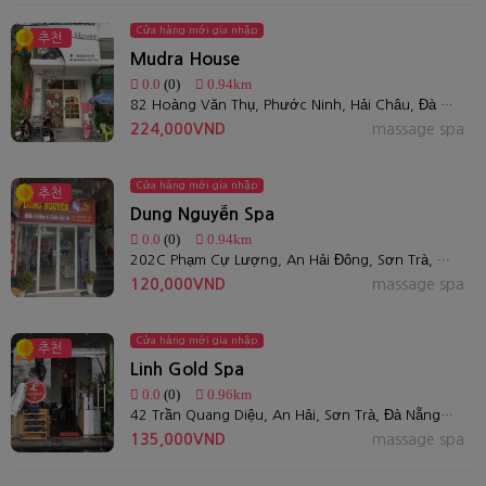
Cửa hàng mới gia nhập
추천
Mudra House
0.0
(0)
0.94km
82 Hoàng Văn Thụ, Phước Ninh, Hải Châu, Đà Nẵng
224,000VND
massage spa
Cửa hàng mới gia nhập
추천
Dung Nguyễn Spa
0.0
(0)
0.94km
202C Phạm Cự Lượng, An Hải Đông, Sơn Trà, Đà Nẵng
120,000VND
massage spa
Cửa hàng mới gia nhập
추천
Linh Gold Spa
0.0
(0)
0.96km
42 Trần Quang Diệu, An Hải, Sơn Trà, Đà Nẵng 550000, Việt Nam
135,000VND
massage spa