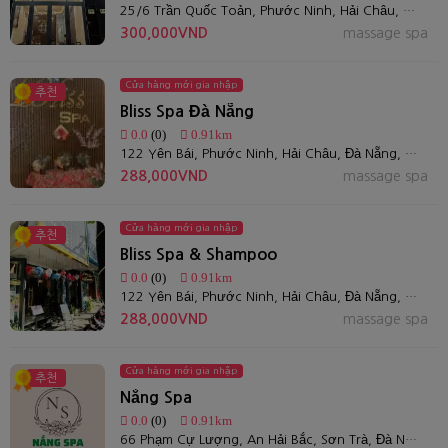
25/6 Trần Quốc Toản, Phước Ninh, Hải Châu, Đà Nẵng , Việt Nam
300,000VND
massage spa
Cửa hàng mới gia nhập
추천
Bliss Spa Đà Nẵng
0.0
(0)
0.91km
122 Yên Bái, Phước Ninh, Hải Châu, Đà Nẵng, Việt Nam
288,000VND
massage spa
Cửa hàng mới gia nhập
추천
Bliss Spa & Shampoo
0.0
(0)
0.91km
122 Yên Bái, Phước Ninh, Hải Châu, Đà Nẵng, Việt Nam
288,000VND
massage spa
Cửa hàng mới gia nhập
추천
Nắng Spa
0.0
(0)
0.91km
66 Phạm Cự Lượng, An Hải Bắc, Sơn Trà, Đà Nẵng