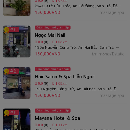
0.0
(0)
1.07km
k94/29 Lê Hữu Trác, An Hải Đông, Sơn Trà, Đà Nẵng
150,000VND
massage spa
Cửa hàng mới gia nhập
추천
Ngọc Mai Nail
0.0
(0)
1.08km
180a Nguyễn Công Trứ, An Hải Bắc, Sơn Trà, Đà Nẵng
150,000VND
làm móng/Estatic
Cửa hàng mới gia nhập
추천
Hair Salon & Spa Liễu Ngọc
0.0
(0)
1.09km
190 Nguyễn Công Trứ, An Hải Bắc, Sơn Trà, Đà Nẵng
150,000VND
massage spa
Cửa hàng mới gia nhập
추천
Mayana Hotel & Spa
0.0
(0)
1.11km