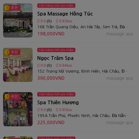
Cửa hàng mới gia nhập
추천
Spa Massage Hồng Túc
0.0
(0)
0.83km
16B Trần Quang Diệu, An Hải Tây, Sơn Trà, Đà Nẵng 550000
198,000VND
massage spa
Cửa hàng mới gia nhập
추천
Ngọc Trâm Spa
0.0
(0)
0.84km
152 Trưng Nữ Vương, Bình Hiên, Hải Châu, Đà Nẵng, Việt Nam
390,000VND
massage spa
Cửa hàng mới gia nhập
추천
Spa Thiên Hương
0.0
(0)
0.85km
195A Trần Phú, Phước Ninh, Hải Châu, Đà Nẵng, Việt Nam
225,000VND
massage spa
Cửa hàng mới gia nhập