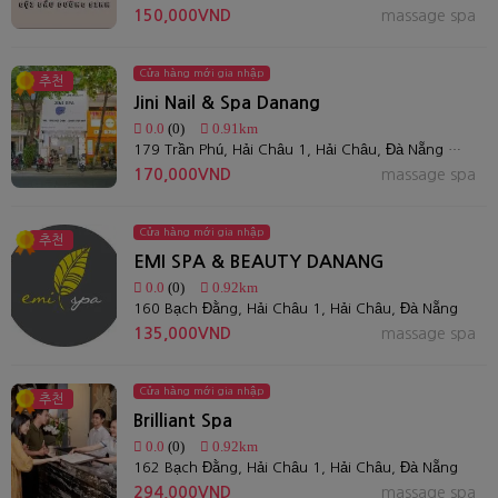
150,000VND
massage spa
Cửa hàng mới gia nhập
추천
Jini Nail & Spa Danang
0.0
(0)
0.91km
179 Trần Phú, Hải Châu 1, Hải Châu, Đà Nẵng 550000, Việt Nam
170,000VND
massage spa
Cửa hàng mới gia nhập
추천
EMI SPA & BEAUTY DANANG
0.0
(0)
0.92km
160 Bạch Đằng, Hải Châu 1, Hải Châu, Đà Nẵng
135,000VND
massage spa
Cửa hàng mới gia nhập
추천
Brilliant Spa
0.0
(0)
0.92km
162 Bạch Đằng, Hải Châu 1, Hải Châu, Đà Nẵng
294,000VND
massage spa