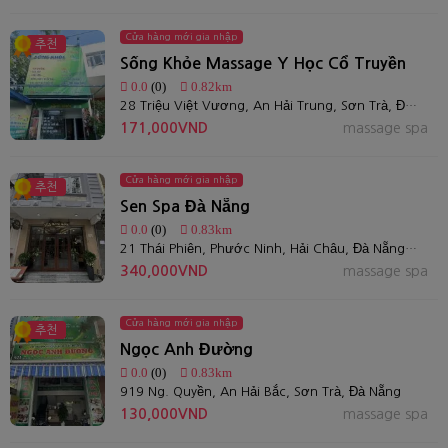
Cửa hàng mới gia nhập
추천
Sống Khỏe Massage Y Học Cổ Truyền
0.0
(0)
0.82km
28 Triệu Việt Vương, An Hải Trung, Sơn Trà, Đà Nẵng
171,000VND
massage spa
Cửa hàng mới gia nhập
추천
Sen Spa Đà Nẵng
0.0
(0)
0.83km
21 Thái Phiên, Phước Ninh, Hải Châu, Đà Nẵng, Việt Nam
340,000VND
massage spa
Cửa hàng mới gia nhập
추천
Ngọc Anh Đường
0.0
(0)
0.83km
919 Ng. Quyền, An Hải Bắc, Sơn Trà, Đà Nẵng
130,000VND
massage spa