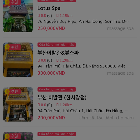
추천
Lotus Spa
0.0
(0)
1.19km
76 Nguyễn Duy Hiệu, An Hải Đông, Sơn Trà, Đà Nẵng
250,000VND
massage spa
Cửa hàng mới gia nhập
추천
부산이발관&뷰스파
0.0
(0)
1.20km
94 Trần Phú, Hải Châu, Đà Nẵng 550000, Việt Nam
300,000VND
massage spa
Cửa hàng mới gia nhập
추천
부산 이발관 (한시장점)
0.0
(0)
1.20km
94 Trần Phú, Hải Châu 1, Hải Châu, Đà Nẵng, Việt Nam
200,000VND
tiệm cắt tóc dành cho nam
Cửa hàng mới gia nhập
추천