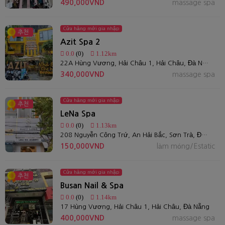
490,000VND
massage spa
Cửa hàng mới gia nhập
추천
Azit Spa 2
0.0
(0)
1.12km
22A Hùng Vương, Hải Châu 1, Hải Châu, Đà Nẵng, Việt Nam
340,000VND
massage spa
Cửa hàng mới gia nhập
추천
LeNa Spa
0.0
(0)
1.13km
208 Nguyễn Công Trứ, An Hải Bắc, Sơn Trà, Đà Nẵng
150,000VND
làm móng/Estatic
Cửa hàng mới gia nhập
추천
Busan Nail & Spa
0.0
(0)
1.14km
17 Hùng Vương, Hải Châu 1, Hải Châu, Đà Nẵng
400,000VND
massage spa