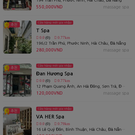
194 Trần Phú, Phước Ninh, Hải Châu, Đà Nẵng
550,000VND
massage spa
Cửa hàng mới gia nhập
추천
T Spa
0.0
(0)
0.77km
196/2 Trần Phú, Phước Ninh, Hải Châu, Đà Nẵng
280,000VND
massage spa
Cửa hàng mới gia nhập
추천
Đan Hương Spa
0.0
(0)
0.77km
12 Phạm Quang Ánh, An Hải Đông, Sơn Trà, Đà Nẵng
120,000VND
massage spa
Cửa hàng mới gia nhập
추천
VA HER Spa
0.0
(0)
0.79km
16 Lê Quý Đôn, Bình Thuận, Hải Châu, Đà Nẵng 550000, Việt Nam