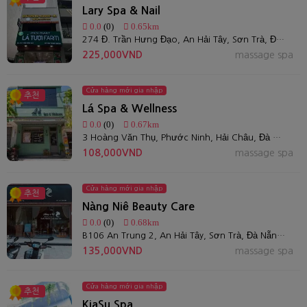
Lary Spa & Nail
0.0
(0)
0.65km
274 Đ. Trần Hưng Đạo, An Hải Tây, Sơn Trà, Đà Nẵng, Việt Nam
225,000VND
massage spa
Cửa hàng mới gia nhập
추천
Lá Spa & Wellness
0.0
(0)
0.67km
3 Hoàng Văn Thụ, Phước Ninh, Hải Châu, Đà Nẵng
108,000VND
massage spa
Cửa hàng mới gia nhập
추천
Nàng Niê Beauty Care
0.0
(0)
0.68km
B106 An Trung 2, An Hải Tây, Sơn Trà, Đà Nẵng 550000 베트남
135,000VND
massage spa
Cửa hàng mới gia nhập
추천
KiaSu Spa