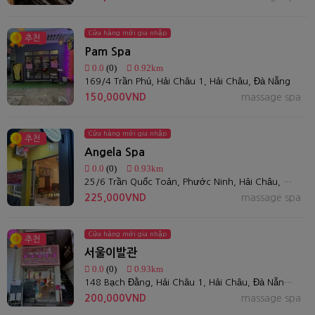
Cửa hàng mới gia nhập
추천
Pam Spa
0.0
(0)
0.92km
169/4 Trần Phú, Hải Châu 1, Hải Châu, Đà Nẵng
150,000VND
massage spa
Cửa hàng mới gia nhập
추천
Angela Spa
0.0
(0)
0.93km
25/6 Trần Quốc Toản, Phước Ninh, Hải Châu, Đà Nẵng
225,000VND
massage spa
Cửa hàng mới gia nhập
추천
서울이발관
0.0
(0)
0.93km
148 Bạch Đằng, Hải Châu 1, Hải Châu, Đà Nẵng 550000, Việt Nam
200,000VND
massage spa