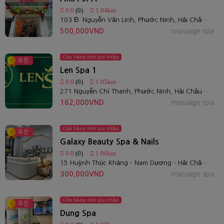
0.0
(0)
1.04km
103 Đ. Nguyễn Văn Linh, Phước Ninh, Hải Châu, Đà Nẵng
500,000VND
massage spa
Cửa hàng mới gia nhập
추천
Len Spa 1
0.0
(0)
1.05km
271 Nguyễn Chí Thanh, Phước Ninh, Hải Châu, Đà Nẵng, Việt Nam
162,000VND
massage spa
Cửa hàng mới gia nhập
추천
Galaxy Beauty Spa & Nails
0.0
(0)
1.06km
15 Huỳnh Thúc Kháng - Nam Dương - Hải Châu - Đà Nẵng
300,000VND
massage spa
Cửa hàng mới gia nhập
추천
Dung Spa