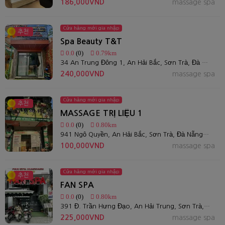
186,000VND
massage spa
Cửa hàng mới gia nhập
추천
Spa Beauty T&T
0.0
(0)
0.79km
34 An Trung Đông 1, An Hải Bắc, Sơn Trà, Đà Nẵng 550000, Việt Nam
240,000VND
massage spa
Cửa hàng mới gia nhập
추천
MASSAGE TRỊ LIỆU 1
0.0
(0)
0.80km
941 Ngô Quyền, An Hải Bắc, Sơn Trà, Đà Nẵng, Việt Nam
100,000VND
massage spa
Cửa hàng mới gia nhập
추천
FAN SPA
0.0
(0)
0.80km
391 Đ. Trần Hưng Đạo, An Hải Trung, Sơn Trà, Đà Nẵng, Việt Nam
225,000VND
massage spa