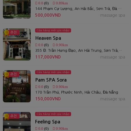
0.0
(0)
0.89km
144 Phạm Cự Lượng, An Hải Bắc, Sơn Trà, Đà Nẵng 550000
500,000VND
massage spa
Cửa hàng mới gia nhập
추천
Heaven Spa
0.0
(0)
0.90km
355 Đ. Trần Hưng Đạo, An Hải Trung, Sơn Trà, Đà Nẵng
117,000VND
massage spa
Cửa hàng mới gia nhập
추천
Pam SPA Sora
0.0
(0)
0.90km
170 Trần Phú, Phước Ninh, Hải Châu, Đà Nẵng
150,000VND
massage spa
Cửa hàng mới gia nhập
추천
Feeling Spa
0.0
(0)
0.90km