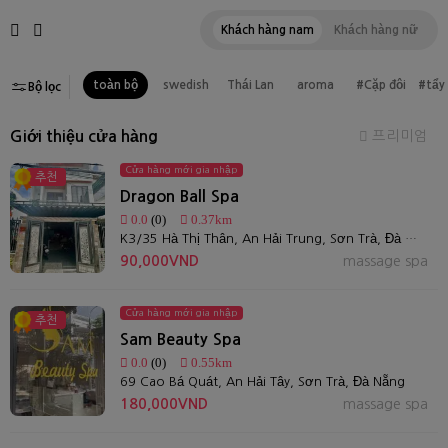
Khách hàng nam
Khách hàng nữ
toàn bộ
swedish
Thái Lan
aroma
#Cặp đôi
#tẩy
Bộ lọc
Giới thiệu cửa hàng
프리미엄
Cửa hàng mới gia nhập
추천
Dragon Ball Spa
0.0
(0)
0.37km
K3/35 Hà Thị Thân, An Hải Trung, Sơn Trà, Đà Nẵng 550000, Việt Nam
90,000VND
massage spa
Cửa hàng mới gia nhập
추천
Sam Beauty Spa
0.0
(0)
0.55km
69 Cao Bá Quát, An Hải Tây, Sơn Trà, Đà Nẵng
180,000VND
massage spa