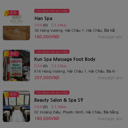
Cửa hàng mới gia nhập
추천
Han Spa
0.0
(0)
1.14km
36 Hùng Vương, Hải Châu 1, Hải Châu, Đà Nẵng, Việt Nam
180,000VND
massage spa
Cửa hàng mới gia nhập
추천
Kun Spa Massage Foot Body
0.0
(0)
1.15km
K16 Hùng Vương, Hải Châu 1, Hải Châu, Đà Nẵng, Việt Nam
207,000VND
massage spa
Cửa hàng mới gia nhập
추천
Beauty Salon & Spa SỸ
0.0
(0)
1.16km
02 Hoàng Diệu, Phước Ninh, Hải Châu, Đà Nẵng
180,000VND
massage spa