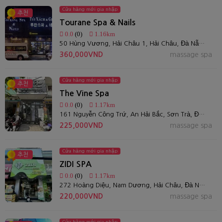
Cửa hàng mới gia nhập
추천
Tourane Spa & Nails
0.0
(0)
1.16km
50 Hùng Vương, Hải Châu 1, Hải Châu, Đà Nẵng, Việt Nam
360,000VND
massage spa
Cửa hàng mới gia nhập
추천
The Vine Spa
0.0
(0)
1.17km
161 Nguyễn Công Trứ, An Hải Bắc, Sơn Trà, Đà Nẵng
225,000VND
massage spa
Cửa hàng mới gia nhập
추천
ZIDI SPA
0.0
(0)
1.17km
272 Hoàng Diệu, Nam Dương, Hải Châu, Đà Nẵng
220,000VND
massage spa
Cửa hàng mới gia nhập